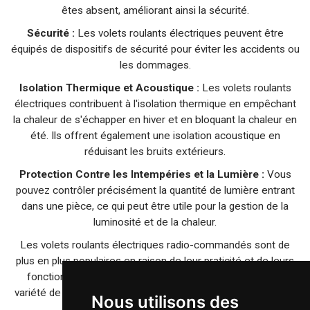
êtes absent, améliorant ainsi la sécurité.
Sécurité :
Les volets roulants électriques peuvent être
équipés de dispositifs de sécurité pour éviter les accidents ou
les dommages.
Isolation Thermique et Acoustique :
Les volets roulants
électriques contribuent à l'isolation thermique en empêchant
la chaleur de s'échapper en hiver et en bloquant la chaleur en
été. Ils offrent également une isolation acoustique en
réduisant les bruits extérieurs.
Protection Contre les Intempéries et la Lumière :
Vous
pouvez contrôler précisément la quantité de lumière entrant
dans une pièce, ce qui peut être utile pour la gestion de la
luminosité et de la chaleur.
Les volets roulants électriques radio-commandés sont de
plus en plus populaires en raison de leur praticité et de leurs
fonctionnalités avancées. Ils sont disponibles dans une
variété de styles, de matériaux et de couleurs pour s'adapter
Nous utilisons des
à l'esthétique de votre maison.