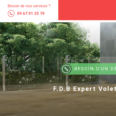
Besoin de nos services ?
09 67 01 25 79
BESOIN D'UN 
F.D.B Expert Vole