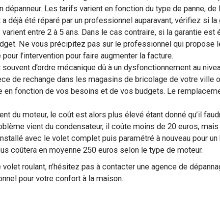
dépanneur. Les tarifs varient en fonction du type de panne, de l’he
a déjà été réparé par un professionnel auparavant, vérifiez si la
s varient entre 2 à 5 ans. Dans le cas contraire, si la garantie e
udget. Ne vous précipitez pas sur le professionnel qui propose l
 pour l’intervention pour faire augmenter la facture.
nt souvent d’ordre mécanique dû à un dysfonctionnement au nive
èce de rechange dans les magasins de bricolage de votre ville 
ièce en fonction de vos besoins et de vos budgets. Le remplacem
ient du moteur, le coût est alors plus élevé étant donné qu’il faud
oblème vient du condensateur, il coûte moins de 20 euros, mais c
 réinstallé avec le volet complet puis paramétré à nouveau pour u
vous coûtera en moyenne 250 euros selon le type de moteur.
 volet roulant, n’hésitez pas à contacter une agence de dépannag
onnel pour votre confort à la maison.