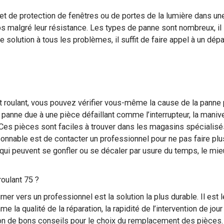
e et de protection de fenêtres ou de portes de la lumière dans u
ps malgré leur résistance. Les types de panne sont nombreux, il 
e solution à tous les problèmes, il suffit de faire appel à un dé
t roulant, vous pouvez vérifier vous-même la cause de la panne
e panne due à une pièce défaillant comme l’interrupteur, la man
Ces pièces sont faciles à trouver dans les magasins spécialisés
isonnable est de contacter un professionnel pour ne pas faire plus
i peuvent se gonfler ou se décaler par usure du temps, le mieux 
 roulant 75 ?
ner vers un professionnel est la solution la plus durable. Il est 
 la qualité de la réparation, la rapidité de l’intervention de jo
tion de bons conseils pour le choix du remplacement des pièce