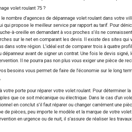
ge volet roulant 75 ?
voir le nombre d’agences de dépannage volet roulant dans votre vil
 qui propose le meilleur service par rapport au tarif. Pour dénic
ouche-à-oreille en demandant à vos proches s’ils ne connaissent 
rches sur le net en comparant les devis. Il existe des sites qui 
 dans votre région. L’idéal est de comparer trois à quatre prof
du dépanneur avant de signer un contrat. Une fois le devis signé, 
ervention. Il ne pourra pas non plus vous exiger une pièce de r
 vos besoins vous permet de faire de l’économie sur le long te
l ?
 votre porte pour réparer votre volet roulant. Pour déterminer l
ples que ce soit mécanique ou électrique. Dans le cas d’un vole
sionnel en conclut s’il faut réparer ou changer carrément une pi
pe de pièces, peu importe le modèle et la marque de votre volet 
ervention en urgence ou de nuit, il s’assure de réaliser les trava