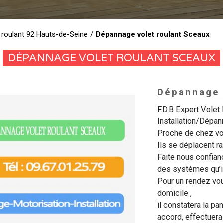
 roulant 92 Hauts-de-Seine
/
Dépannage volet roulant Sceaux
DÉPANNAGE VOLET ROULANT SCEAUX
Dépannage 
F.D.B Expert Volet
Installation/Dépan
Proche de chez vo
Ils se déplacent r
Faite nous confianc
des systèmes qu’il
Pour un rendez vous
domicile ,
il constatera la pa
accord, effectuera