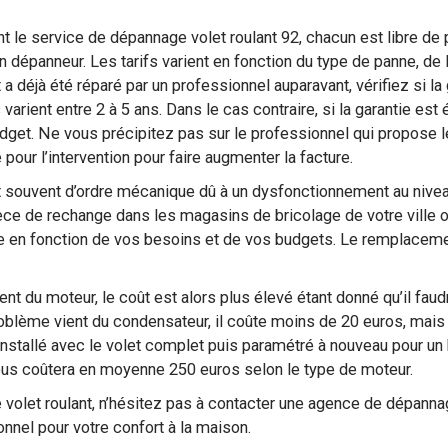
ant le service de dépannage volet roulant 92, chacun est libre de 
dépanneur. Les tarifs varient en fonction du type de panne, de l’he
a déjà été réparé par un professionnel auparavant, vérifiez si la
s varient entre 2 à 5 ans. Dans le cas contraire, si la garantie e
udget. Ne vous précipitez pas sur le professionnel qui propose l
é pour l’intervention pour faire augmenter la facture.
nt souvent d’ordre mécanique dû à un dysfonctionnement au nive
èce de rechange dans les magasins de bricolage de votre ville 
ièce en fonction de vos besoins et de vos budgets. Le remplacem
ient du moteur, le coût est alors plus élevé étant donné qu’il faud
oblème vient du condensateur, il coûte moins de 20 euros, mais c
e réinstallé avec le volet complet puis paramétré à nouveau pour u
 vous coûtera en moyenne 250 euros selon le type de moteur.
 volet roulant, n’hésitez pas à contacter une agence de dépannag
onnel pour votre confort à la maison.