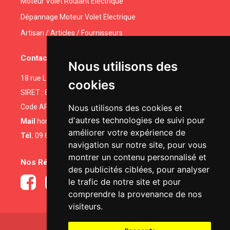
Moteur Volet Roulant Electrique
Dépannage Moteur Volet Electrique
Artisan / Articles / Fournisseurs
Contactez-nous
Nous utilisons des
18 rue Legendre • 75017 PARIS
cookies
SIRET : 81491366100025
Code APE : 4332A
Nous utilisons des cookies et
d'autres technologies de suivi pour
Mail
homeservices102@gmail.com
améliorer votre expérience de
Tél.
09 67 01 25 79
|
06 04 52 48 00
navigation sur notre site, pour vous
montrer un contenu personnalisé et
Nos Réseaux Sociaux
des publicités ciblées, pour analyser
le trafic de notre site et pour
comprendre la provenance de nos
visiteurs.
Réalisé par
NowwweB.com
-
Mentions légales