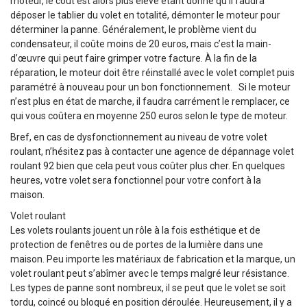
moteur, le coût est alors plus élevé étant donné qu’il faudra
déposer le tablier du volet en totalité, démonter le moteur pour
déterminer la panne. Généralement, le problème vient du
condensateur, il coûte moins de 20 euros, mais c’est la main-
d’œuvre qui peut faire grimper votre facture. À la fin de la
réparation, le moteur doit être réinstallé avec le volet complet puis
paramétré à nouveau pour un bon fonctionnement. Si le moteur
n’est plus en état de marche, il faudra carrément le remplacer, ce
qui vous coûtera en moyenne 250 euros selon le type de moteur.
Bref, en cas de dysfonctionnement au niveau de votre volet
roulant, n’hésitez pas à contacter une agence de dépannage volet
roulant 92 bien que cela peut vous coûter plus cher. En quelques
heures, votre volet sera fonctionnel pour votre confort à la
maison.
Volet roulant
Les volets roulants jouent un rôle à la fois esthétique et de
protection de fenêtres ou de portes de la lumière dans une
maison. Peu importe les matériaux de fabrication et la marque, un
volet roulant peut s’abîmer avec le temps malgré leur résistance.
Les types de panne sont nombreux, il se peut que le volet se soit
tordu, coincé ou bloqué en position déroulée. Heureusement, il y a