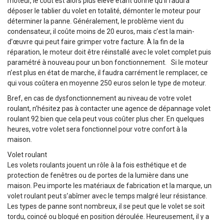
moteur, le coût est alors plus élevé étant donné qu’il faudra
déposer le tablier du volet en totalité, démonter le moteur pour
déterminer la panne. Généralement, le problème vient du
condensateur, il coûte moins de 20 euros, mais c’est la main-
d’œuvre qui peut faire grimper votre facture. À la fin de la
réparation, le moteur doit être réinstallé avec le volet complet puis
paramétré à nouveau pour un bon fonctionnement. Si le moteur
n’est plus en état de marche, il faudra carrément le remplacer, ce
qui vous coûtera en moyenne 250 euros selon le type de moteur.
Bref, en cas de dysfonctionnement au niveau de votre volet
roulant, n’hésitez pas à contacter une agence de dépannage volet
roulant 92 bien que cela peut vous coûter plus cher. En quelques
heures, votre volet sera fonctionnel pour votre confort à la
maison.
Volet roulant
Les volets roulants jouent un rôle à la fois esthétique et de
protection de fenêtres ou de portes de la lumière dans une
maison. Peu importe les matériaux de fabrication et la marque, un
volet roulant peut s’abîmer avec le temps malgré leur résistance.
Les types de panne sont nombreux, il se peut que le volet se soit
tordu, coincé ou bloqué en position déroulée. Heureusement, il y a