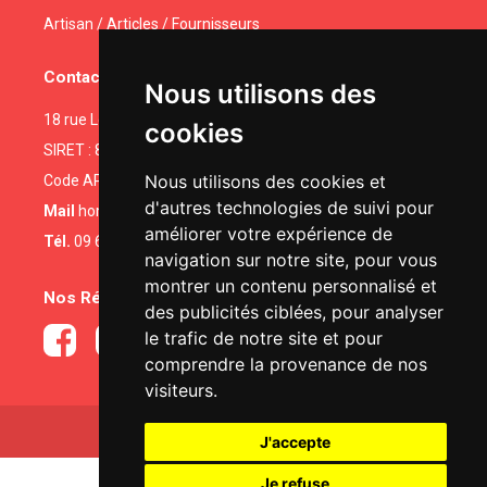
Artisan / Articles / Fournisseurs
Contactez-nous
Nous utilisons des
18 rue Legendre • 75017 PARIS
cookies
SIRET : 81491366100025
Nous utilisons des cookies et
Code APE : 4332A
d'autres technologies de suivi pour
Mail
homeservices102@gmail.com
améliorer votre expérience de
Tél.
09 67 01 25 79
|
06 04 52 48 00
navigation sur notre site, pour vous
montrer un contenu personnalisé et
Nos Réseaux Sociaux
des publicités ciblées, pour analyser
le trafic de notre site et pour
comprendre la provenance de nos
visiteurs.
Réalisé par
NowwweB.com
-
Mentions légales
J'accepte
Je refuse